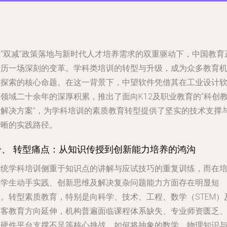
在“双减”政策落地与新时代人才培养需求的双重驱动下，中国教育
经历一场深刻的变革。学科类培训的转型与升级，成为众多教育
构探索的核心命题。在这一背景下，中望软件凭借其在工业设计
领域二十余年的深厚积累，推出了面向K12及职业教育的“科创
育解决方案”，为学科培训的素质教育转型提供了坚实的技术支撑
清晰的实践路径。
一、 转型痛点：从知识传授到创新能力培养的鸿沟
传统学科培训侧重于知识点的讲解与应试技巧的重复训练，而在
养学生动手实践、创新思维及解决复杂问题能力方面存在明显短
板。转型素质教育，特别是向科学、技术、工程、数学（STEM）
创客教育方向延伸，机构普遍面临课程体系缺失、专业师资匮乏
软硬件平台支撑不足等核心挑战。如何将抽象的数学、物理知识