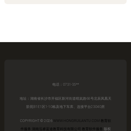
电话：0731-35**
地址：湖南省长沙市开福区新河街道晴岚路68号北辰凤凰天
阶苑B1E1区1-10栋及地下车库、连接平台23040房
COPYRIGHT © 2026
WWW.HONGRUILANTU.COM
教育软
件服务
湖南泓睿蓝途教育科技有限公司
教育软件服务
版权