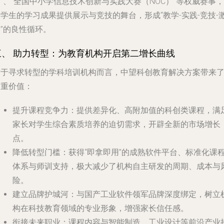
”、“全国中小学信息技术创新与实践大赛（NOC）”等权威赛事，
学生的学习成果提供展示与竞技的舞台，形成“教学-实践-竞技-
”的良性循环。
三、 助力转型：为教育机构开启第二增长曲线
对于寻求转型的学科培训机构而言，中望科创教育解决方案带来
多重价值：
提升课程竞争力
：提供差异化、高附加值的科创类课程，满
家长对学生综合素质培养的迫切需求，开辟全新的市场增长
点。
降低转型门槛
：获得“即拿即用”的成熟软件平台、标准化课
体系与师训支持，极大减少了机构自主研发的周期、成本与
险。
建立品牌护城河
：与国产工业软件领军品牌深度绑定，树立
构在科技教育领域的专业形象，增强家长信任感。
衔接未来职业
：课程内容与智能制造、工业设计等前沿产业