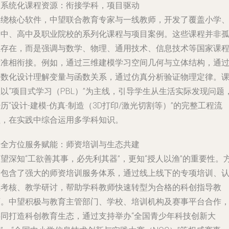
.
系统化课程资源：衔接学科，项目驱动
围绕核心软件，中望联合教育专家与一线教师，开发了覆盖小学
初中、高中及职业院校的系列化课程与项目案例。这些课程并非
立存在，而是强调与数学、物理、通用技术、信息技术等国家课
标准相衔接。例如，通过三维建模学习空间几何与立体结构，通
参数化设计理解变量与函数关系，通过仿真分析验证物理定律。
以“项目式学习（PBL）”为主线，引导学生从生活实际发现问题
历“设计-建模-仿真-制造（3D打印/激光切割等）”的完整工程流
程，在实践中综合运用多学科知识。
.
全方位服务赋能：师资培训与生态共建
望深知“工欲善其事，必先利其器”，更知“授人以渔”的重要性。
案包含了强大的师资培训服务体系，通过线上线下的专项培训、
证考核、教学研讨，帮助学科教师快速转型为合格的科创指导教
师。中望积极与教育主管部门、学校、培训机构及赛事平台合作
共同打造科创教育生态，通过支持举办“全国青少年科技创新大