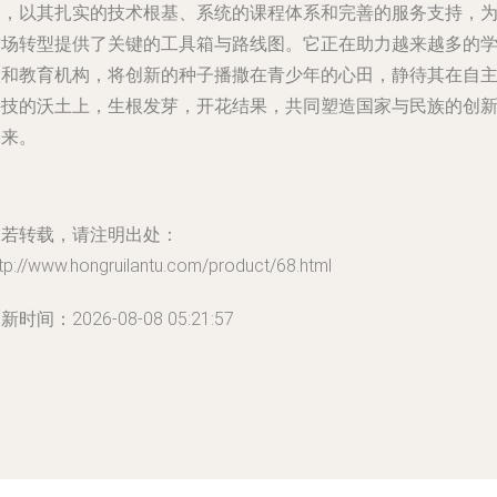
案，以其扎实的技术根基、系统的课程体系和完善的服务支持，
这场转型提供了关键的工具箱与路线图。它正在助力越来越多的
校和教育机构，将创新的种子播撒在青少年的心田，静待其在自
科技的沃土上，生根发芽，开花结果，共同塑造国家与民族的创
未来。
如若转载，请注明出处：
tp://www.hongruilantu.com/product/68.html
新时间：2026-08-08 05:21:57