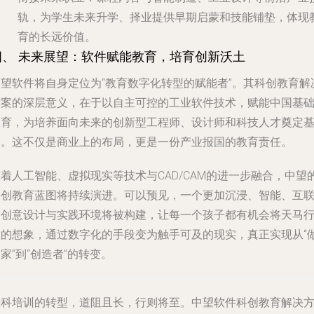
轨，为学生未来升学、择业提供早期启蒙和技能铺垫，体现
育的长远价值。
四、 未来展望：软件赋能教育，培育创新沃土
中望软件将自身定位为“教育数字化转型的赋能者”。其科创教育解
方案的深层意义，在于以自主可控的工业软件技术，赋能中国基
教育，为培养面向未来的创新型工程师、设计师和科技人才奠定
础。这不仅是商业上的布局，更是一份产业报国的教育责任。
着人工智能、虚拟现实等技术与CAD/CAM的进一步融合，中望
科创教育蓝图将持续演进。可以预见，一个更加沉浸、智能、互
的创意设计与实践环境将被构建，让每一个孩子都有机会将天马
空的想象，通过数字化的手段变为触手可及的现实，真正实现从“
家”到“创造者”的转变。
学科培训的转型，道阻且长，行则将至。中望软件科创教育解决