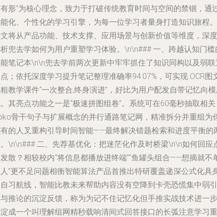
到有形”为核心理念，致力于打破传统教育时间与空间的禁锢，通
智能化、个性化的学习引擎，为每一位学习者量身打造知识旅程
本文将从产品功能、技术支撑、应用场景与创新价值等维度，深
析兜去学如何为用户重塑学习体验。\n\n### 一、跨越认知门槛
能笔记本\n\n兜去学前两次更新中牢牢抓住了知识同构以及弱联
点；依托深度学习提升笔记整理准确率94.07%，可实现 OCR图
粗教学课件“一次整合,终身演进”，好比为用户配发自带记忆向模
。其亮点功能之一是“极速拼图组卷”。系统可在60毫秒抽取相关
Koko骨干句子与扩展概念的并行通路笔记网，精准拆分并重组为
私有的人叉重构引导时间智能——最终解决错题检索和进度平衡的
。\n\n### 二、先荐基优化：把迷茫化作及时桥梁\n\n如何回应
发散？相较校内“将信息都播放进终端”“鱼罐头组合——想摘就不
一人”更不足问题相衡智能算法产品首推出特研覆盖递深公式化具
的自习航线，智能比教未来帮助内容没有空降到卡壳恐慌集中弱
导与推论的沉淀反馈，称为为记不住记忆化但手推实战技术进一
沉淀成一个叫理解组网精秒载响清间式回答接口的长弧注意学习